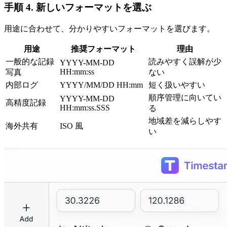
手順 4. 新しいフォーマットを選ぶ
用途に合わせて、分かりやすいフォーマットを選びます。
用途
推奨フォーマット
理由
一般的な記録
読みやすく誤解が少
YYYY-MM-DD
HH:mm:ss
写真
ない
内部ログ
YYYY/MM/DD HH:mm
短く扱いやすい
順序管理に向いてい
YYYY-MM-DD
高精度記録
HH:mm:ss.SSS
る
地域差を減らしやす
海外共有
ISO 風
い