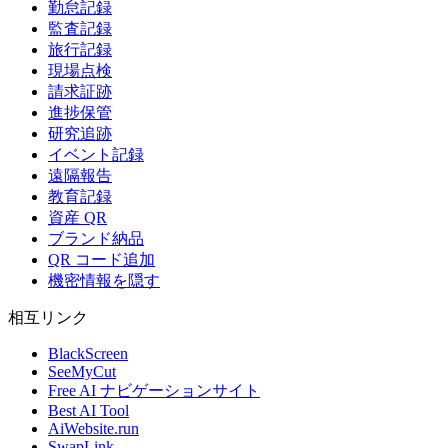
勤怠記録
監査記録
旅行記録
現場点検
請求証跡
進捗保管
研究追跡
イベント記録
遠隔報告
教育記録
資産 QR
ブランド納品
QR コード追加
機密情報を隠す
相互リンク
BlackScreen
SeeMyCut
Free AI ナビゲーションサイト
Best AI Tool
AiWebsite.run
SwapLink