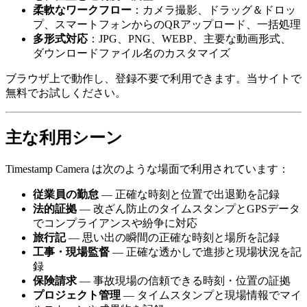
柔軟なワークフロー
：カメラ撮影、ドラッグ＆ドロッ
プ、スマートフォンからのQRアップロード、一括処理
多形式対応
：JPG、PNG、WEBP、主要な動画形式、
ダウンロードファイル名のカスタマイズ
ブラウザ上で動作し、登録不要で利用できます。当サイトで
無料でお試しください。
主な利用シーン
Timestamp Camera は次のような場面で利用されています：
従業員の勤怠
— 正確な時刻と位置で出退勤を記録
法的証拠
— 改ざん防止のタイムスタンプとGPSデータ
でコンプライアンスや紛争に対応
旅行記
— 思い出の瞬間の正確な時刻と場所を記録
工事・現場監督
— 正確な透かしで進捗と現場状況を記
録
保険請求
— 事故現場の信頼できる時刻・位置の証拠
プロジェクト管理
— タイムスタンプと現場情報でマイ