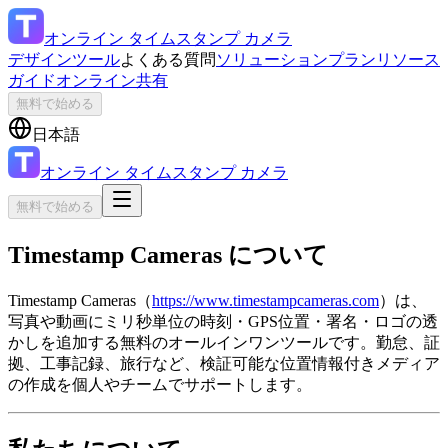
オンライン タイムスタンプ カメラ
デザインツール
よくある質問
ソリューション
プラン
リソース
ガイド
オンライン共有
無料で始める
日本語
オンライン タイムスタンプ カメラ
無料で始める
Timestamp Cameras について
Timestamp Cameras（
https://www.timestampcameras.com
）は、
写真や動画にミリ秒単位の時刻・GPS位置・署名・ロゴの透
かしを追加する無料のオールインワンツールです。勤怠、証
拠、工事記録、旅行など、検証可能な位置情報付きメディア
の作成を個人やチームでサポートします。