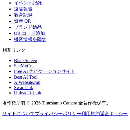
イベント記録
遠隔報告
教育記録
資産 QR
ブランド納品
QR コード追加
機密情報を隠す
相互リンク
BlackScreen
SeeMyCut
Free AI ナビゲーションサイト
Best AI Tool
AiWebsite.run
SwapLink
UploadToLink
著作権所有 © 2026 Timestamp Camera 全著作権保有。
サイトについて
プライバシーポリシー
利用規約
返金ポリシー