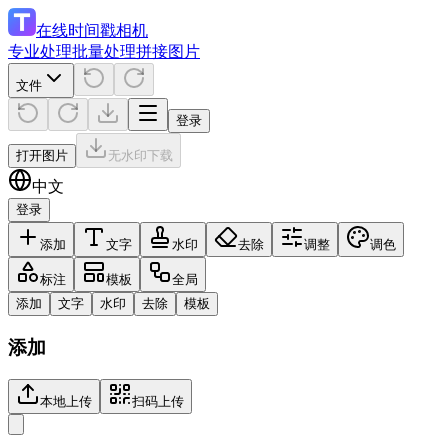
在线时间戳相机
专业处理
批量处理
拼接图片
文件
登录
打开图片
无水印下载
中文
登录
添加
文字
水印
去除
调整
调色
标注
模板
全局
添加
文字
水印
去除
模板
添加
本地上传
扫码上传